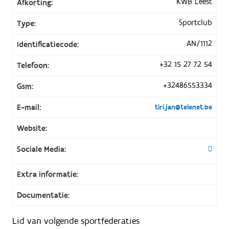
KWB Leest
Afkorting:
Sportclub
Type:
AN/1112
Identificatiecode:
+32 15 27 72 54
Telefoon:
+32486553334
Gsm:
E-mail:
tiri.jan@telenet.be
Website:
Sociale Media:
Extra informatie:
Documentatie:
Lid van volgende sportfederaties