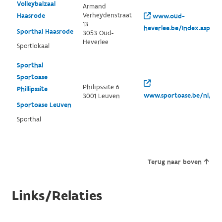
Volleybalzaal
Armand
Verheydenstraat
Haasrode
www.oud-
13
heverlee.be/Index.aspx
Sporthal Haasrode
3053 Oud-
Heverlee
Sportlokaal
Sporthal
Sportoase
Philipssite 6
Phillipssite
www.sportoase.be/nl/phil
3001 Leuven
Sportoase Leuven
Sporthal
Terug naar boven
Links/Relaties