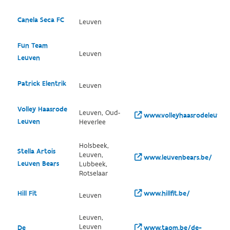
Canela Seca FC
Leuven
Fun Team
Leuven
Leuven
Patrick Elentrik
Leuven
Volley Haasrode
Leuven, Oud-
www.volleyhaasrodeleuven
Leuven
Heverlee
Holsbeek,
Stella Artois
Leuven,
www.leuvenbears.be/
Leuven Bears
Lubbeek,
Rotselaar
Hill Fit
www.hillfit.be/
Leuven
Leuven,
Leuven
De
www.taom.be/de-