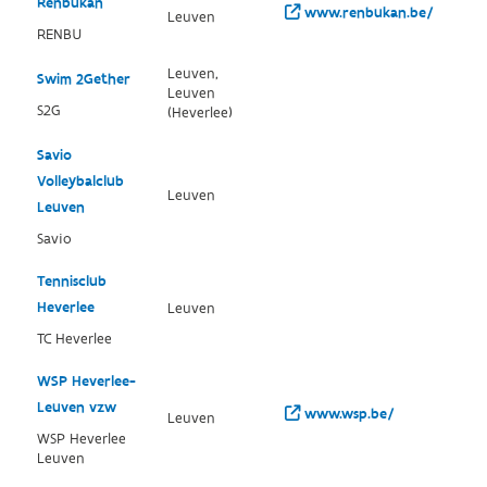
Renbukan
www.renbukan.be/
Leuven
RENBU
Leuven,
Swim 2Gether
Leuven
S2G
(Heverlee)
Savio
Volleybalclub
Leuven
Leuven
Savio
Tennisclub
Heverlee
Leuven
TC Heverlee
WSP Heverlee-
Leuven vzw
www.wsp.be/
Leuven
WSP Heverlee
Leuven