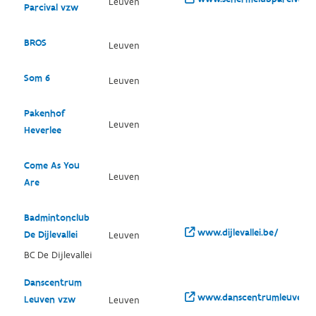
Leuven
Parcival vzw
BROS
Leuven
Som 6
Leuven
Pakenhof
Leuven
Heverlee
Come As You
Leuven
Are
Badmintonclub
www.dijlevallei.be/
De Dijlevallei
Leuven
BC De Dijlevallei
Danscentrum
www.danscentrumleuven.b
Leuven vzw
Leuven