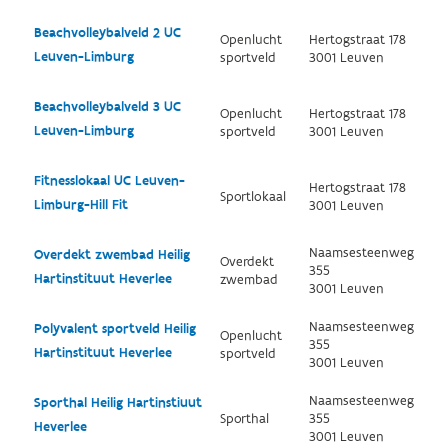
Beachvolleybalveld 2 UC
Openlucht
Hertogstraat 178
Leuven-Limburg
sportveld
3001 Leuven
Beachvolleybalveld 3 UC
Openlucht
Hertogstraat 178
Leuven-Limburg
sportveld
3001 Leuven
Fitnesslokaal UC Leuven-
Hertogstraat 178
Sportlokaal
Limburg-Hill Fit
3001 Leuven
Naamsesteenweg
Overdekt zwembad Heilig
Overdekt
355
Hartinstituut Heverlee
zwembad
3001 Leuven
Naamsesteenweg
Polyvalent sportveld Heilig
Openlucht
355
Hartinstituut Heverlee
sportveld
3001 Leuven
Naamsesteenweg
Sporthal Heilig Hartinstiuut
Sporthal
355
Heverlee
3001 Leuven