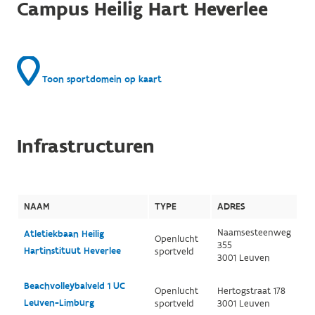
Campus Heilig Hart Heverlee
Toon sportdomein op kaart
Infrastructuren
NAAM
TYPE
ADRES
Naamsesteenweg
Atletiekbaan Heilig
Openlucht
355
Hartinstituut Heverlee
sportveld
3001 Leuven
Beachvolleybalveld 1 UC
Openlucht
Hertogstraat 178
Leuven-Limburg
sportveld
3001 Leuven