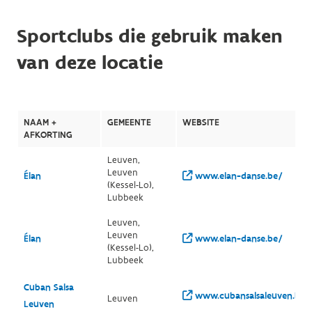
Sportclubs die gebruik maken
van deze locatie
NAAM +
GEMEENTE
WEBSITE
AFKORTING
Leuven,
Leuven
Élan
www.elan-danse.be/
(Kessel-Lo),
Lubbeek
Leuven,
Leuven
Élan
www.elan-danse.be/
(Kessel-Lo),
Lubbeek
Cuban Salsa
www.cubansalsaleuven.be/
Leuven
Leuven