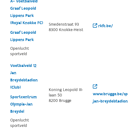
A- Voetbalveld
Graaf Leopold
Lippens Park
(Royal Knokke FC)
Smedenstraat 93
rkfc.be/
8300 Knokke-Heist
Graaf Leopold
Lippens Park
Openlucht
sportveld
Voetbalveld 12
Jan
Breydelstadion
(Club)
Koning Leopold III-
www.brugge.be/sport
laan 50
Sportcentrum
8200 Brugge
jan-breydelstadion
Olympia-Jan
Breydel
Openlucht
sportveld