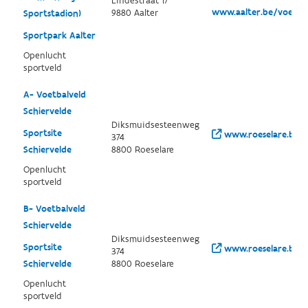
Lindestraat 17
www.aalter.be/voetbal
9880 Aalter
Sportstadion)
Sportpark Aalter
Openlucht
sportveld
A- Voetbalveld
Schiervelde
Diksmuidsesteenweg
Sportsite
www.roeselare.be/
374
Schiervelde
8800 Roeselare
Openlucht
sportveld
B- Voetbalveld
Schiervelde
Diksmuidsesteenweg
Sportsite
www.roeselare.be/
374
Schiervelde
8800 Roeselare
Openlucht
sportveld