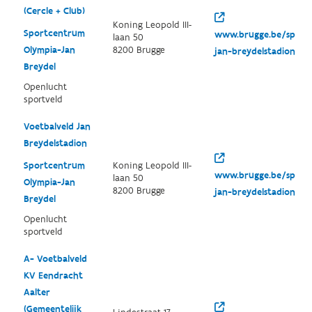
(Cercle + Club)
Koning Leopold III-
Sportcentrum
www.brugge.be/sport
laan 50
Olympia-Jan
8200 Brugge
jan-breydelstadion
Breydel
Openlucht
sportveld
Voetbalveld Jan
Breydelstadion
Sportcentrum
Koning Leopold III-
www.brugge.be/sport
laan 50
Olympia-Jan
8200 Brugge
jan-breydelstadion
Breydel
Openlucht
sportveld
A- Voetbalveld
KV Eendracht
Aalter
(Gemeentelijk