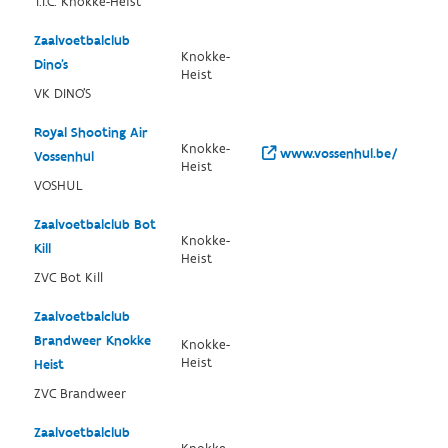
T.T.C. Knokke-Heist
Zaalvoetbalclub
Knokke-
Dino's
Heist
VK DINO'S
Royal Shooting Air
Knokke-
www.vossenhul.be/
Vossenhul
Heist
VOSHUL
Zaalvoetbalclub Bot
Knokke-
Kill
Heist
ZVC Bot Kill
Zaalvoetbalclub
Brandweer Knokke
Knokke-
Heist
Heist
ZVC Brandweer
Zaalvoetbalclub