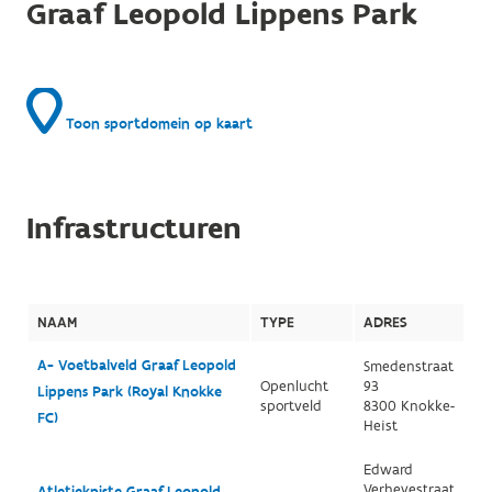
Graaf Leopold Lippens Park
Toon sportdomein op kaart
Infrastructuren
NAAM
TYPE
ADRES
A- Voetbalveld Graaf Leopold
Smedenstraat
Openlucht
93
Lippens Park (Royal Knokke
sportveld
8300 Knokke-
FC)
Heist
Edward
Verheyestraat