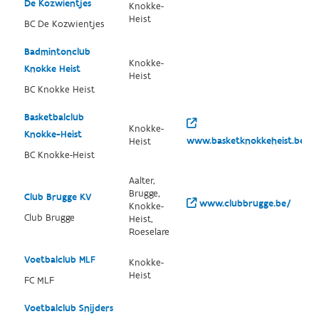
De Kozwientjes
Knokke-
Heist
BC De Kozwientjes
Badmintonclub
Knokke-
Knokke Heist
Heist
BC Knokke Heist
Basketbalclub
Knokke-
Knokke-Heist
www.basketknokkeheist.be/
Heist
BC Knokke-Heist
Aalter,
Brugge,
Club Brugge KV
www.clubbrugge.be/
Knokke-
Club Brugge
Heist,
Roeselare
Voetbalclub MLF
Knokke-
Heist
FC MLF
Voetbalclub Snijders