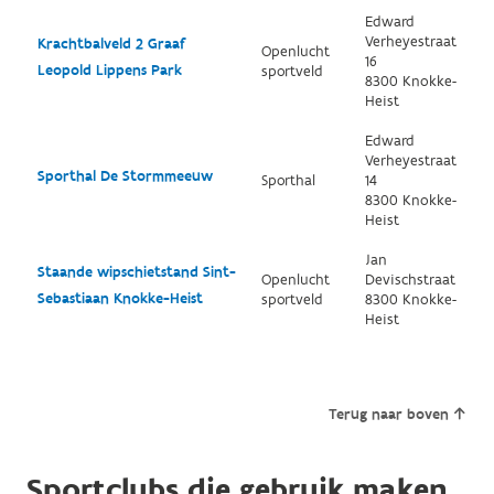
Edward
Verheyestraat
Krachtbalveld 2 Graaf
Openlucht
16
Leopold Lippens Park
sportveld
8300 Knokke-
Heist
Edward
Verheyestraat
Sporthal De Stormmeeuw
Sporthal
14
8300 Knokke-
Heist
Jan
Staande wipschietstand Sint-
Openlucht
Devischstraat
Sebastiaan Knokke-Heist
sportveld
8300 Knokke-
Heist
Terug naar boven
Sportclubs die gebruik maken