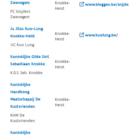
Zwevegem
Knokke-
www.bloggen.be/snijders
Heist
FC Snijders
Zwevegem
Ju Jitsu Kuo-Lung
Knokke-
www.kuolung.be/
Knokke-Heist
Heist
JJC Kuo Lung
Koninklijke Gilde Sint
Knokke-
Sebastiaan Knokke
Heist
K.G.S. Seb. Knokke
Koninklijke
Handboog
Maatschappij De
Knokke-
Heist
Kustvrienden
KHM De
Kustvrienden
Koninklijke