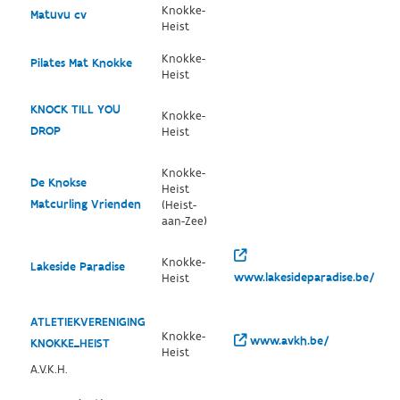
Knokke-
Matuvu cv
Heist
Knokke-
Pilates Mat Knokke
Heist
KNOCK TILL YOU
Knokke-
DROP
Heist
Knokke-
De Knokse
Heist
Matcurling Vrienden
(Heist-
aan-Zee)
Knokke-
Lakeside Paradise
www.lakesideparadise.be/
Heist
ATLETIEKVERENIGING
Knokke-
www.avkh.be/
KNOKKE_HEIST
Heist
A.V.K.H.