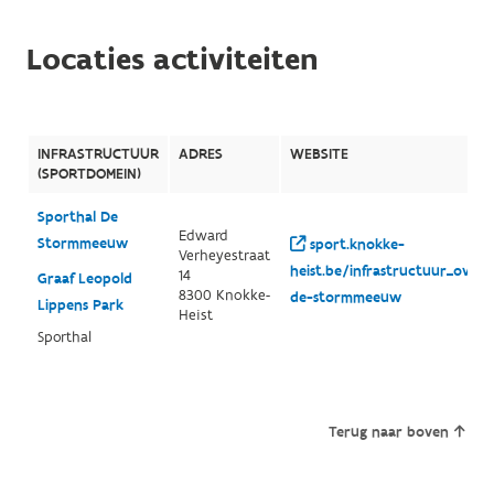
Locaties activiteiten
INFRASTRUCTUUR
ADRES
WEBSITE
(SPORTDOMEIN)
Sporthal De
Edward
Stormmeeuw
sport.knokke-
Verheyestraat
heist.be/infrastructuur_overz
14
Graaf Leopold
8300 Knokke-
de-stormmeeuw
Lippens Park
Heist
Sporthal
Terug naar boven