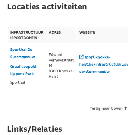
Locaties activiteiten
INFRASTRUCTUUR
ADRES
WEBSITE
(SPORTDOMEIN)
Sporthal De
Edward
Stormmeeuw
sport.knokke-
Verheyestraat
heist.be/infrastructuur_overz
14
Graaf Leopold
8300 Knokke-
de-stormmeeuw
Lippens Park
Heist
Sporthal
Terug naar boven
Links/Relaties