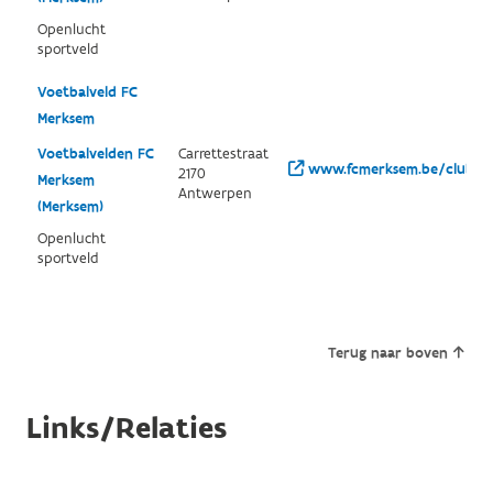
Openlucht
sportveld
Voetbalveld FC
Merksem
Voetbalvelden FC
Carrettestraat
www.fcmerksem.be/clubinf
2170
Merksem
Antwerpen
(Merksem)
Openlucht
sportveld
Terug naar boven
Links/Relaties