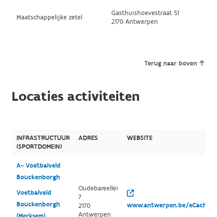
Gasthuishoevestraat 51
Maatschappelijke zetel
2170 Antwerpen
Terug naar boven
Locaties activiteiten
INFRASTRUCTUUR
ADRES
WEBSITE
(SPORTDOMEIN)
A- Voetbalveld
Bouckenborgh
Oudebareellei
Voetbalveld
7
Bouckenborgh
www.antwerpen.be/eCache/A
2170
Antwerpen
(Merksem)