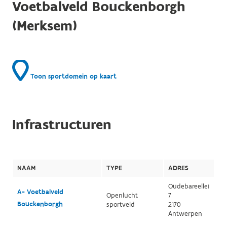
Voetbalveld Bouckenborgh
(Merksem)
Toon sportdomein op kaart
Infrastructuren
NAAM
TYPE
ADRES
Oudebareellei
A- Voetbalveld
Openlucht
7
Bouckenborgh
sportveld
2170
Antwerpen