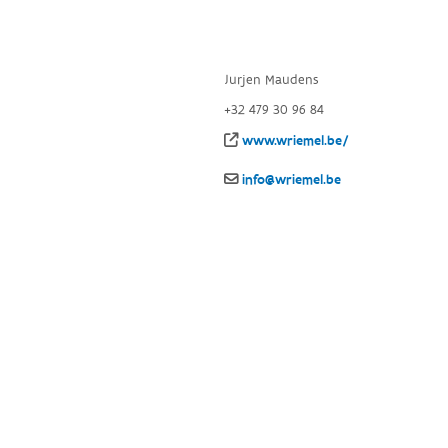
Jurjen Maudens
+32 479 30 96 84
www.wriemel.be/
info@wriemel.be