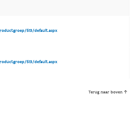
oductgroep/513/default.aspx
oductgroep/513/default.aspx
Terug naar boven