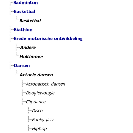
Badminton
Basketbal
Basketbal
Biathlon
Brede motorische ontwikkeling
Andere
Multimove
Dansen
Actuele dansen
Acrobatisch dansen
Boogiewoogie
Clipdance
Disco
Funky jazz
Hiphop