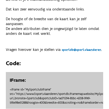
Dat kan zeer eenvoudig via onderstaande links.
De hoogte of de breedte van de kaart kan je zelf
aanpassen.
De andere attributen dien je ongewijzigd te laten omdat
anders de kaart niet werkt.
Vragen hierover kan je stellen via
.
sportdb@sport.vlaanderen
Code:
IFrame:
<iframe id="MySportclubIframe"
src="https://www3.sport.vlaanderen/sportdb.iframemap.website/MySportc
url_bronsite=Sportclub&sportclubID=1ad71294-85bc-4208-9f49-
5f6e98e61288&hoogte=400&breedte=600&scrolling=no&frameborder=no"> <