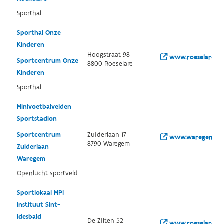
Sporthal
Sporthal Onze
Kinderen
Hoogstraat 98
www.roeselare.be
Sportcentrum Onze
8800 Roeselare
Kinderen
Sporthal
Minivoetbalvelden
Sportstadion
Sportcentrum
Zuiderlaan 17
www.waregem.be
8790 Waregem
Zuiderlaan
Waregem
Openlucht sportveld
Sportlokaal MPI
Instituut Sint-
Idesbald
De Zilten 52
www.roeselare.be