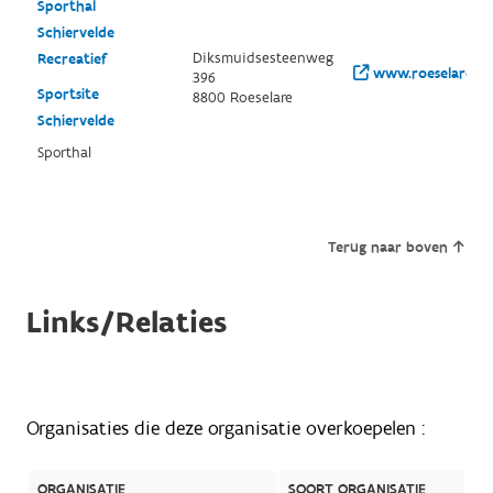
Sporthal
Schiervelde
Diksmuidsesteenweg
Recreatief
www.roeselare.be
396
Sportsite
8800 Roeselare
Schiervelde
Sporthal
Terug naar boven
Links/Relaties
Organisaties die deze organisatie overkoepelen :
ORGANISATIE
SOORT ORGANISATIE