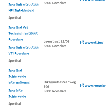
8800 Roeselare
Sportinfrastructuur
MPI Sint-Idesbald
Sporthal
Sporthal Vrij
Technisch Instituut
Roeselare
Leenstraat 32/58
www.vti.be/
8800 Roeselare
Sportinfrastructuur
VTI Roeselare
Sporthal
Sporthal
Schiervelde
Diksmuidsesteenweg
Internationaal
www.roeselare.be
396
Sportsite
8800 Roeselare
Schiervelde
Sporthal