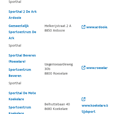
Sporthal
Sporthal 2 De Ark
Ardooie
Gemeentelijk
Melkerijstraat 2 A
www.ardooie.be/vr
8850 Ardooie
Sportcentrum De
Ark
Sporthal
Sporthal Beveren
(Roeselare)
Izegemseaardeweg
www.roeselare.be
30b
Sportcentrum
8800 Roeselare
Beveren
Sporthal
Sporthal De Mote
Koekelare
Belhuttebaan 40
www.koekelare.be/th
Sportcentrum
8680 Koekelare
tijdsport
Koekelare