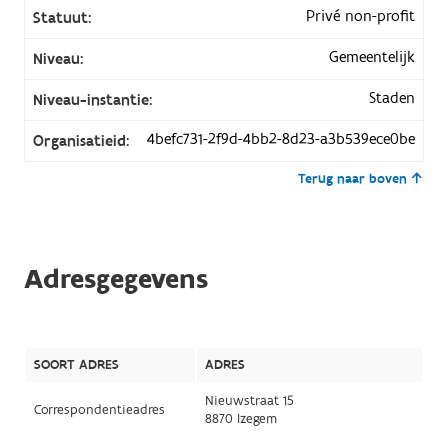
Privé non-profit
Statuut:
Gemeentelijk
Niveau:
Staden
Niveau-instantie:
4befc731-2f9d-4bb2-8d23-a3b539ece0be
Organisatieid:
Terug naar boven
Adresgegevens
SOORT ADRES
ADRES
Nieuwstraat 15
Correspondentieadres
8870 Izegem