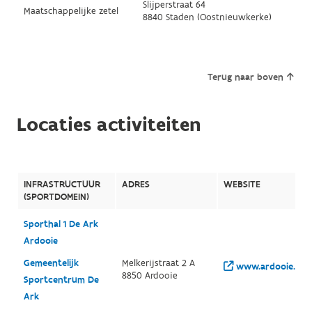
Slijperstraat 64
Maatschappelijke zetel
8840 Staden (Oostnieuwkerke)
Terug naar boven
Locaties activiteiten
INFRASTRUCTUUR
ADRES
WEBSITE
(SPORTDOMEIN)
Sporthal 1 De Ark
Ardooie
Gemeentelijk
Melkerijstraat 2 A
www.ardooie.be/vr
8850 Ardooie
Sportcentrum De
Ark