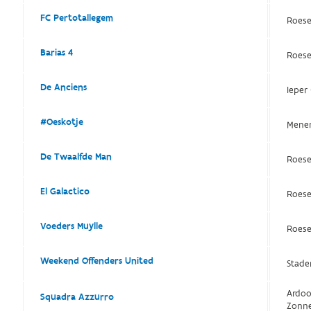
FC Pertotallegem
Roese
Barias 4
Roese
De Anciens
Ieper
#Oeskotje
Mene
De Twaalfde Man
Roese
El Galactico
Roese
Voeders Muylle
Roese
Weekend Offenders United
Stade
Ardoo
Squadra Azzurro
Zonn