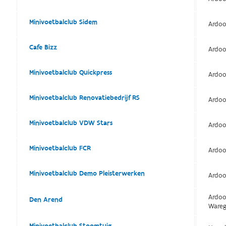
Minivoetbalclub Sidem
Ardoo
Cafe Bizz
Ardoo
Minivoetbalclub Quickpress
Ardoo
Minivoetbalclub Renovatiebedrijf RS
Ardoo
Minivoetbalclub VDW Stars
Ardoo
Minivoetbalclub FCR
Ardoo
Minivoetbalclub Demo Pleisterwerken
Ardoo
Ardoo
Den Arend
Ware