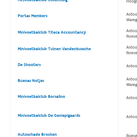
Minivoetbalclub Stoomtuig
Hoogl
Ardoo
Portas Members
Ware
Ardoo
Minivoetbalclub Titeca Accountancy
Roese
Ardoo
Minivoetbalclub Tuinen Vandenbussche
Roese
De Shooters
Ardoo
Ardoo
Buenas Notjes
Ware
Minivoetbalclub Borsalino
Ardoo
Minivoetbalclub De Geniepigaards
Ardoo
Autoschade Brocken
Roese