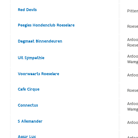
Red Devils
Pitte
Peegies Hondenclub Roeselare
Roese
Ardoo
Dagmaat Binnendeuren
Roese
Ardoo
Uit Sympathie
Ware
Voorwaarts Roeselare
Ardoo
Cafe Cirque
Roese
Ardoo
Connectus
Ware
S Allemander
Ardoo
Assur Luc