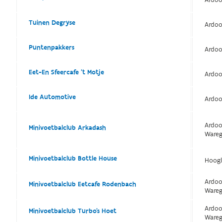
Ardoo
Tuinen Degryse
Ardoo
Puntenpakkers
Ardoo
Eet-En Sfeercafe 't Motje
Ardoo
Ide Automotive
Ardoo
Ardoo
Minivoetbalclub Arkadash
Ware
Minivoetbalclub Bottle House
Hoogl
Ardoo
Minivoetbalclub Eetcafe Rodenbach
Ware
Ardoo
Minivoetbalclub Turbo's Hoet
Ware