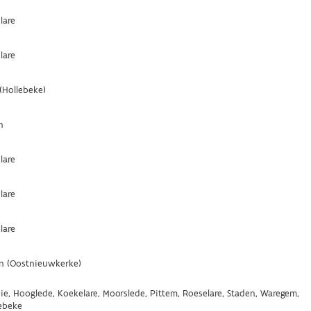
lare
lare
 (Hollebeke)
n
lare
lare
lare
n (Oostnieuwkerke)
ie, Hooglede, Koekelare, Moorslede, Pittem, Roeselare, Staden, Waregem,
ebeke