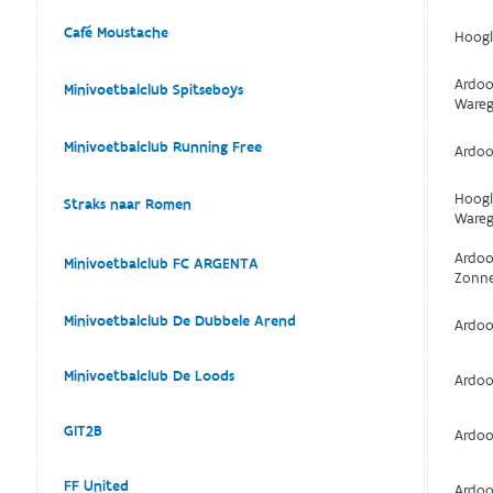
Café Moustache
Hoogl
Ardoo
Minivoetbalclub Spitseboys
Ware
Minivoetbalclub Running Free
Ardoo
Hoogl
Straks naar Romen
Ware
Ardoo
Minivoetbalclub FC ARGENTA
Zonn
Minivoetbalclub De Dubbele Arend
Ardoo
Minivoetbalclub De Loods
Ardoo
GIT2B
Ardoo
FF United
Ardoo