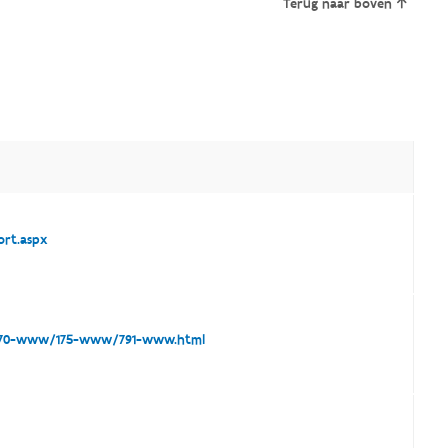
Terug naar boven
ort.aspx
170-www/175-www/791-www.html