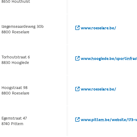
8650 Houthulst
Izegemseaardeweg 30b
www.roeselare.be/
8800 Roeselare
Torhoutstraat 6
www.hooglede.be/sportinfras
8830 Hooglede
Hoogstraat 98
www.roeselare.be/
8800 Roeselare
Egemstraat 47
www.pittem.be/website/17
8740 Pittem