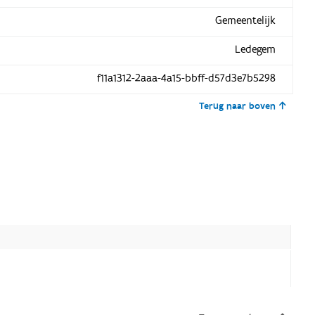
Gemeentelijk
Ledegem
f11a1312-2aaa-4a15-bbff-d57d3e7b5298
Terug naar boven