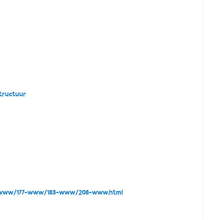
tructuur
3-www/177-www/183-www/208-www.html