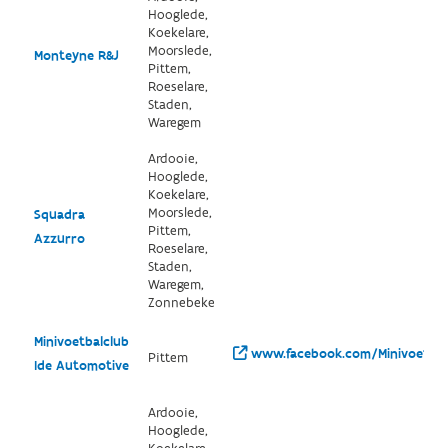
Hooglede,
Koekelare,
Moorslede,
Monteyne R&J
Pittem,
Roeselare,
Staden,
Waregem
Ardooie,
Hooglede,
Koekelare,
Moorslede,
Squadra
Pittem,
Azzurro
Roeselare,
Staden,
Waregem,
Zonnebeke
Minivoetbalclub
www.facebook.com/Minivoetbal
Pittem
Ide Automotive
Ardooie,
Hooglede,