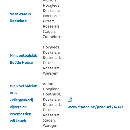
Ardooie,
Hooglede,
Koekelare,
Voorwaarts
Moorslede,
Roeselare
Pittem,
Roeselare,
Staden,
Zonnebeke
Hooglede,
Koekelare,
Minivoetbalclub
Kortemark,
Bottle House
Pittem,
Roeselare,
Waregem
Ardooie,
Minivoetbalclub
Hooglede,
BGS
Houthulst,
Koekelare,
Zeilenmakerij
Kortemark,
vijvers en
www.staden.be/product/474/sport
Pittem,
zwembaden
Roeselare,
Staden,
wittouck
Waregem