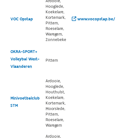
Ardooie,
Hooglede,
Koekelare,
Kortemark,
VOC Opstap
www.vocopstap.be/
Pittem,
Roeselare,
Waregem,
Zonnebeke
OKRA-SPORT+
Volleybal West-
Pittem
Vlaanderen
Ardooie,
Hooglede,
Houthulst,
Koekelare,
Minivoetbalclub
Kortemark,
STM
Moorslede,
Pittem,
Roeselare,
Waregem
Ardooie,