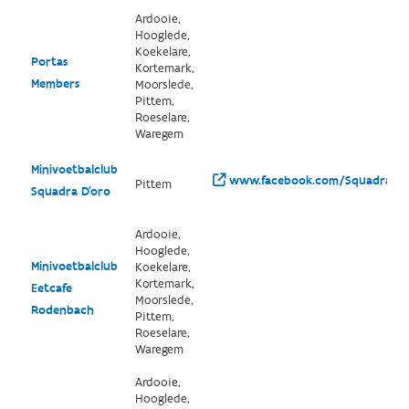
Ardooie,
Hooglede,
Koekelare,
Portas
Kortemark,
Members
Moorslede,
Pittem,
Roeselare,
Waregem
Minivoetbalclub
www.facebook.com/SquadraDO
Pittem
Squadra D'oro
Ardooie,
Hooglede,
Minivoetbalclub
Koekelare,
Kortemark,
Eetcafe
Moorslede,
Rodenbach
Pittem,
Roeselare,
Waregem
Ardooie,
Hooglede,