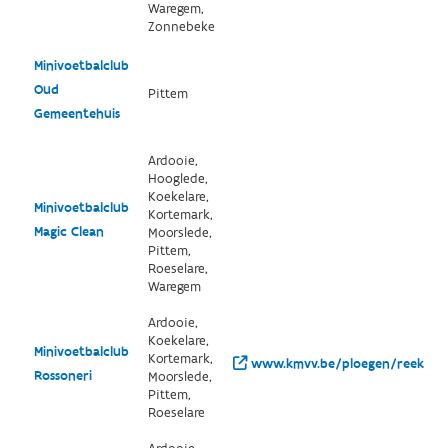
Waregem,
Zonnebeke
Minivoetbalclub
Oud
Pittem
Gemeentehuis
Ardooie,
Hooglede,
Koekelare,
Minivoetbalclub
Kortemark,
Magic Clean
Moorslede,
Pittem,
Roeselare,
Waregem
Ardooie,
Koekelare,
Minivoetbalclub
Kortemark,
www.kmvv.be/ploegen/reeks-d/
Rossoneri
Moorslede,
Pittem,
Roeselare