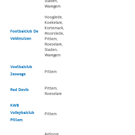
Staden,
Waregem
Hooglede,
Koekelare,
Kortemark,
Footbalclub De
Moorslede,
Veldmuizen
Pittem,
Roeselare,
Staden,
Waregem
Voetbalclub
Pittem
Zeswege
Pittem,
Red Devils
Roeselare
KWB
Volleybalclub
Pittem
Pittem
Ardooie,