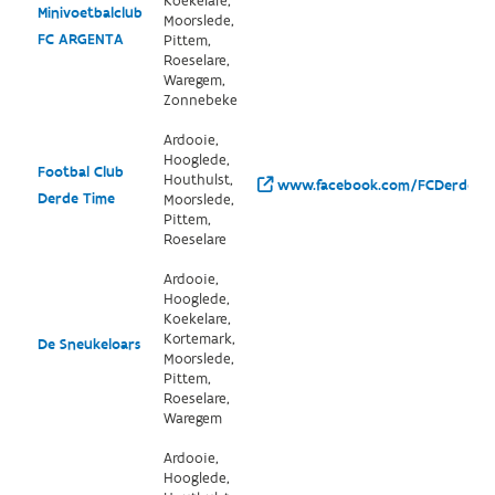
Koekelare,
Minivoetbalclub
Moorslede,
FC ARGENTA
Pittem,
Roeselare,
Waregem,
Zonnebeke
Ardooie,
Hooglede,
Footbal Club
Houthulst,
www.facebook.com/FCDerdeTi
Derde Time
Moorslede,
Pittem,
Roeselare
Ardooie,
Hooglede,
Koekelare,
Kortemark,
De Sneukeloars
Moorslede,
Pittem,
Roeselare,
Waregem
Ardooie,
Hooglede,