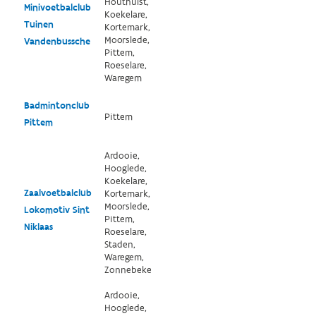
Houthulst,
Minivoetbalclub
Koekelare,
Tuinen
Kortemark,
Moorslede,
Vandenbussche
Pittem,
Roeselare,
Waregem
Badmintonclub
Pittem
Pittem
Ardooie,
Hooglede,
Koekelare,
Zaalvoetbalclub
Kortemark,
Moorslede,
Lokomotiv Sint
Pittem,
Niklaas
Roeselare,
Staden,
Waregem,
Zonnebeke
Ardooie,
Hooglede,