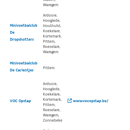
Waregem
Ardooie,
Hooglede,
Minivoetbalclub
Houthulst,
Koekelare,
De
Kortemark,
Dropshotters
Pittem,
Roeselare,
Waregem
Minivoetbalclub
Pittem
De Carientjes
Ardooie,
Hooglede,
Koekelare,
Kortemark,
VOC Opstap
www.vocopstap.be/
Pittem,
Roeselare,
Waregem,
Zonnebeke