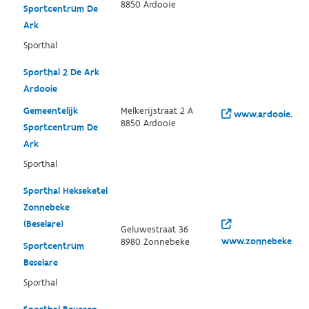
8850 Ardooie
Sportcentrum De
Ark
Sporthal
Sporthal 2 De Ark
Ardooie
Gemeentelijk
Melkerijstraat 2 A
www.ardooie.be/vr
8850 Ardooie
Sportcentrum De
Ark
Sporthal
Sporthal Hekseketel
Zonnebeke
(Beselare)
Geluwestraat 36
www.zonnebeke.be/
8980 Zonnebeke
Sportcentrum
Beselare
Sporthal