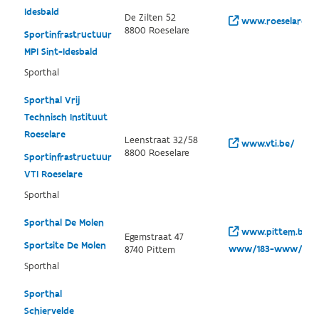
Idesbald
De Zilten 52
www.roeselare.be
8800 Roeselare
Sportinfrastructuur
MPI Sint-Idesbald
Sporthal
Sporthal Vrij
Technisch Instituut
Roeselare
Leenstraat 32/58
www.vti.be/
8800 Roeselare
Sportinfrastructuur
VTI Roeselare
Sporthal
Sporthal De Molen
www.pittem.be/w
Egemstraat 47
Sportsite De Molen
www/183-www/208
8740 Pittem
Sporthal
Sporthal
Schiervelde