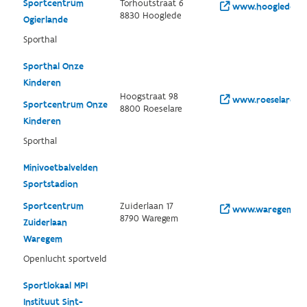
Sportcentrum
Torhoutstraat 6
www.hooglede.be/
8830 Hooglede
Ogierlande
Sporthal
Sporthal Onze
Kinderen
Hoogstraat 98
www.roeselare.be
Sportcentrum Onze
8800 Roeselare
Kinderen
Sporthal
Minivoetbalvelden
Sportstadion
Sportcentrum
Zuiderlaan 17
www.waregem.be
8790 Waregem
Zuiderlaan
Waregem
Openlucht sportveld
Sportlokaal MPI
Instituut Sint-