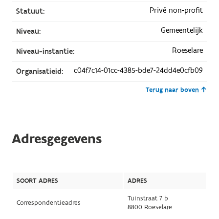
Privé non-profit
Statuut:
Gemeentelijk
Niveau:
Roeselare
Niveau-instantie:
c04f7c14-01cc-4385-bde7-24dd4e0cfb09
Organisatieid:
Terug naar boven
Adresgegevens
SOORT ADRES
ADRES
Tuinstraat 7 b
Correspondentieadres
8800 Roeselare