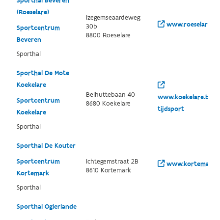
Sporthal Beveren
(Roeselare)
Izegemseaardeweg
www.roeselare.be
30b
Sportcentrum
8800 Roeselare
Beveren
Sporthal
Sporthal De Mote
Koekelare
Belhuttebaan 40
www.koekelare.be/th
Sportcentrum
8680 Koekelare
tijdsport
Koekelare
Sporthal
Sporthal De Kouter
Sportcentrum
Ichtegemstraat 2B
www.kortemark.be
8610 Kortemark
Kortemark
Sporthal
Sporthal Ogierlande