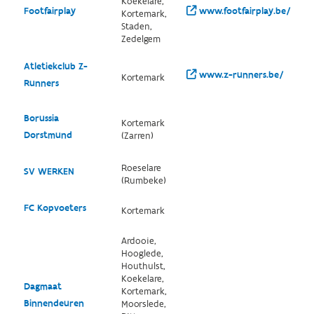
Koekelare,
Footfairplay
www.footfairplay.be/
Kortemark,
Staden,
Zedelgem
Atletiekclub Z-
www.z-runners.be/
Kortemark
Runners
Borussia
Kortemark
Dorstmund
(Zarren)
Roeselare
SV WERKEN
(Rumbeke)
FC Kopvoeters
Kortemark
Ardooie,
Hooglede,
Houthulst,
Koekelare,
Dagmaat
Kortemark,
Binnendeuren
Moorslede,