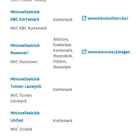
MVC Frituur Twiety
Minivoetbalclub
www.kbcshotters.be/
KBC Kortemark
Kortemark
MVC KBC Kortemark
Ardooie,
Koekelare,
Minivoetbalclub
Kortemark,
www.kmvv.be/ploegen/ree
Rossoneri
Moorslede,
Pittem,
MVC Rossoneri
Roeselare
Minivoetbalclub
Tuinen Lauwyck
Kortemark
MVC Tuinen
Lauwyck
Minivoetbalclub
United
Kortemark
MVC United