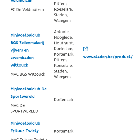
Veldmuizen
Pittem,
Roeselare,
FC De Veldmuizen
Staden,
Waregem
Ardooie,
Minivoetbalclub
Hooglede,
BGS Zeilenmakerij
Houthulst,
Koekelare,
vijvers en
Kortemark,
www.staden.be/product/474/
zwembaden
Pittem,
wittouck
Roeselare,
Staden,
MVC BGS Wittouck
Waregem
Minivoetbalclub De
Sportwereld
Kortemark
MVC DE
SPORTWERELD
Minivoetbalclub
Frituur Twiety
Kortemark