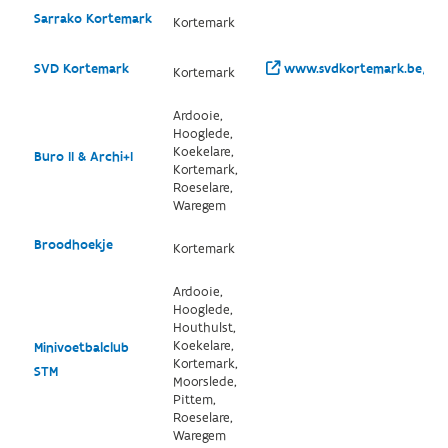
Sarrako Kortemark
Kortemark
SVD Kortemark
www.svdkortemark.be/
Kortemark
Ardooie,
Hooglede,
Koekelare,
Buro II & Archi+I
Kortemark,
Roeselare,
Waregem
Broodhoekje
Kortemark
Ardooie,
Hooglede,
Houthulst,
Koekelare,
Minivoetbalclub
Kortemark,
STM
Moorslede,
Pittem,
Roeselare,
Waregem