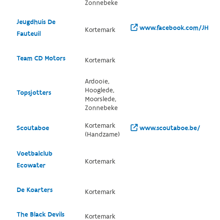
Zonnebeke
Jeugdhuis De
www.facebook.com/JHDeFa
Kortemark
Fauteuil
Team CD Motors
Kortemark
Ardooie,
Hooglede,
Topsjotters
Moorslede,
Zonnebeke
Kortemark
Scoutaboe
www.scoutaboe.be/
(Handzame)
Voetbalclub
Kortemark
Ecowater
De Koarters
Kortemark
The Black Devils
Kortemark