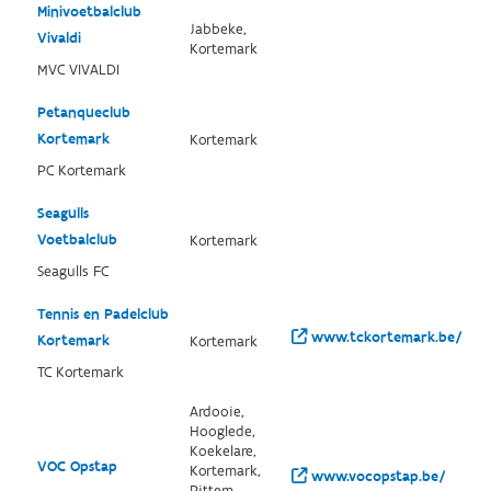
Minivoetbalclub
Jabbeke,
Vivaldi
Kortemark
MVC VIVALDI
Petanqueclub
Kortemark
Kortemark
PC Kortemark
Seagulls
Voetbalclub
Kortemark
Seagulls FC
Tennis en Padelclub
www.tckortemark.be/
Kortemark
Kortemark
TC Kortemark
Ardooie,
Hooglede,
Koekelare,
VOC Opstap
Kortemark,
www.vocopstap.be/