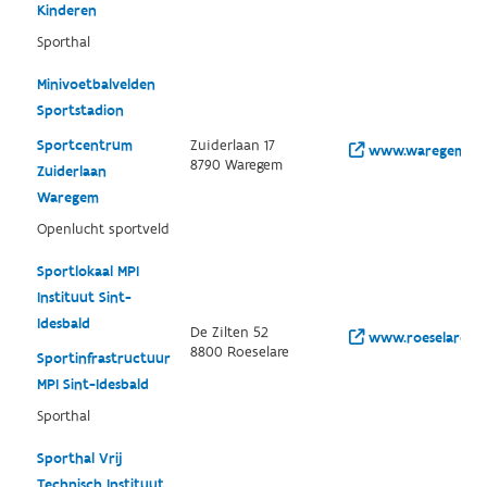
Kinderen
Sporthal
Minivoetbalvelden
Sportstadion
Sportcentrum
Zuiderlaan 17
www.waregem.be
8790 Waregem
Zuiderlaan
Waregem
Openlucht sportveld
Sportlokaal MPI
Instituut Sint-
Idesbald
De Zilten 52
www.roeselare.be
8800 Roeselare
Sportinfrastructuur
MPI Sint-Idesbald
Sporthal
Sporthal Vrij
Technisch Instituut