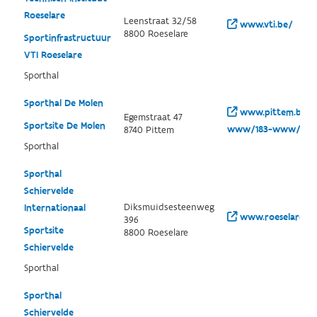
Roeselare
Leenstraat 32/58
www.vti.be/
8800 Roeselare
Sportinfrastructuur
VTI Roeselare
Sporthal
Sporthal De Molen
www.pittem.be/w
Egemstraat 47
Sportsite De Molen
www/183-www/208
8740 Pittem
Sporthal
Sporthal
Schiervelde
Diksmuidsesteenweg
Internationaal
www.roeselare.be
396
Sportsite
8800 Roeselare
Schiervelde
Sporthal
Sporthal
Schiervelde