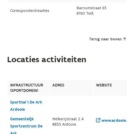
Barnumstraat 65
Correspondentieadres
8760 Tielt
Terug naar boven
Locaties activiteiten
INFRASTRUCTUUR
ADRES
WEBSITE
(SPORTDOMEIN)
Sporthal 1 De Ark
Ardooie
Gemeentelijk
Melkerijstraat 2 A
www.ardooie.be/vr
8850 Ardooie
Sportcentrum De
Ark