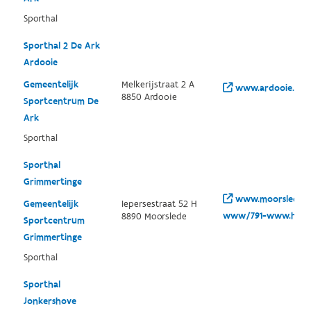
Sporthal
Sporthal 2 De Ark
Ardooie
Gemeentelijk
Melkerijstraat 2 A
www.ardooie.be/vr
8850 Ardooie
Sportcentrum De
Ark
Sporthal
Sporthal
Grimmertinge
www.moorslede.b
Gemeentelijk
Iepersestraat 52 H
www/791-www.html
8890 Moorslede
Sportcentrum
Grimmertinge
Sporthal
Sporthal
Jonkershove