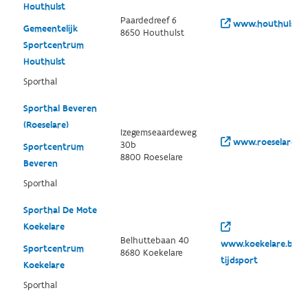
Houthulst
Paardedreef 6
www.houthulst.be
Gemeentelijk
8650 Houthulst
Sportcentrum
Houthulst
Sporthal
Sporthal Beveren
(Roeselare)
Izegemseaardeweg
www.roeselare.be
30b
Sportcentrum
8800 Roeselare
Beveren
Sporthal
Sporthal De Mote
Koekelare
Belhuttebaan 40
www.koekelare.be/th
Sportcentrum
8680 Koekelare
tijdsport
Koekelare
Sporthal