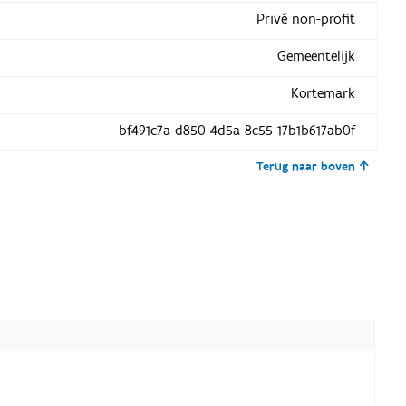
Privé non-profit
Gemeentelijk
Kortemark
bf491c7a-d850-4d5a-8c55-17b1b617ab0f
Terug naar boven