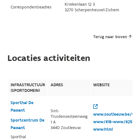
Kriekenlaan 12 3
Correspondentieadres
3270 Scherpenheuvel-Zichem
Terug naar boven
Locaties activiteiten
INFRASTRUCTUUR
ADRES
WEBSITE
(SPORTDOMEIN)
Sporthal De
Passant
Sint-
www.zoutleeuw.be/webs
Truidensesteenweg
Sportcentrum De
www/618-www/625-
1 A
Passant
3440 Zoutleeuw
www.html
Sporthal