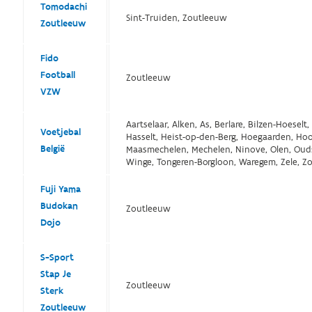
Tomodachi
Sint-Truiden, Zoutleeuw
Zoutleeuw
Fido
Football
Zoutleeuw
VZW
Aartselaar, Alken, As, Berlare, Bilzen-Hoes
Voetjebal
Hasselt, Heist-op-den-Berg, Hoegaarden, Ho
België
Maasmechelen, Mechelen, Ninove, Olen, Oudsbe
Winge, Tongeren-Borgloon, Waregem, Zele, Zo
Fuji Yama
Budokan
Zoutleeuw
Dojo
S-Sport
Stap Je
Zoutleeuw
Sterk
Zoutleeuw