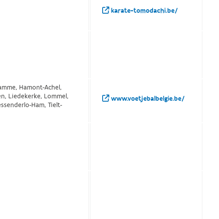
karate-tomodachi.be/
 Hamme, Hamont-Achel,
en, Liedekerke, Lommel,
www.voetjebalbelgie.be/
essenderlo-Ham, Tielt-