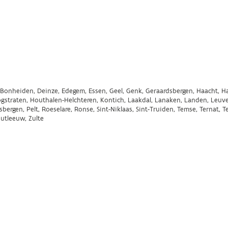
elt, Bonheiden, Deinze, Edegem, Essen, Geel, Genk, Geraardsbergen, Haacht,
ogstraten, Houthalen-Helchteren, Kontich, Laakdal, Lanaken, Landen, Leuv
rgen, Pelt, Roeselare, Ronse, Sint-Niklaas, Sint-Truiden, Temse, Ternat, T
utleeuw, Zulte