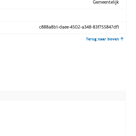
Gemeentelijk
c888a8b1-daee-4502-a348-83f755847df1
Terug naar boven