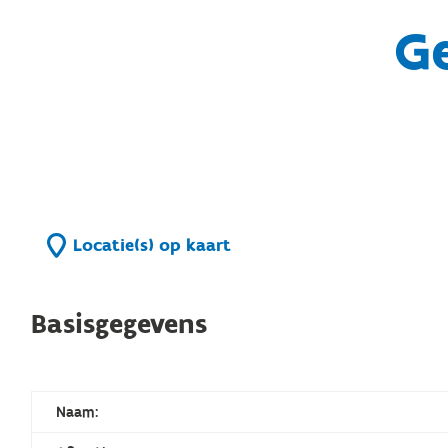
G
Locatie(s) op kaart
Basisgegevens
Naam: