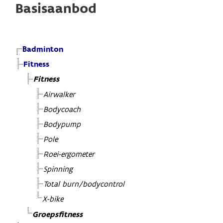
Basisaanbod
Badminton
Fitness
Fitness
Airwalker
Bodycoach
Bodypump
Pole
Roei-ergometer
Spinning
Total burn/bodycontrol
X-bike
Groepsfitness