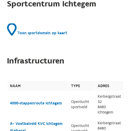
Sportcentrum Ichtegem
Toon sportdomein op kaart
Infrastructuren
NAAM
TYPE
ADRES
Keibergstraat
Openlucht
32
4000-stappenroute Ichtegem
sportveld
8480
Ichtegem
Keibergstraat
A- Voetbalveld KVC Ichtegem
Openlucht
8480
(Keiberg)