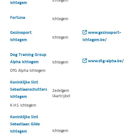
Ichtegem
Ichtegem
Fortuna
Ichtegem
Gezinssport
www.gezinssport-
Ichtegem
Ichtegem
ichtegem.be/
Dog Training Group
www.dtg-alpha.be/
Alpha Ichtegem
Ichtegem
DTG Alpha Ichtegem
Koninklijke Sint
Sebastiaanschutters
Zedelgem
(Aartrijke)
Ichtegem
K.H.S. Ichtegem
Koninklijke Sint
Sebastiaan Gilde
Ichtegem
Ichtegem