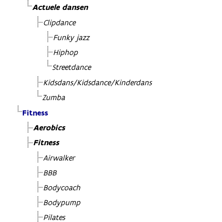
Actuele dansen
Clipdance
Funky jazz
Hiphop
Streetdance
Kidsdans/Kidsdance/Kinderdans
Zumba
Fitness
Aerobics
Fitness
Airwalker
BBB
Bodycoach
Bodypump
Pilates