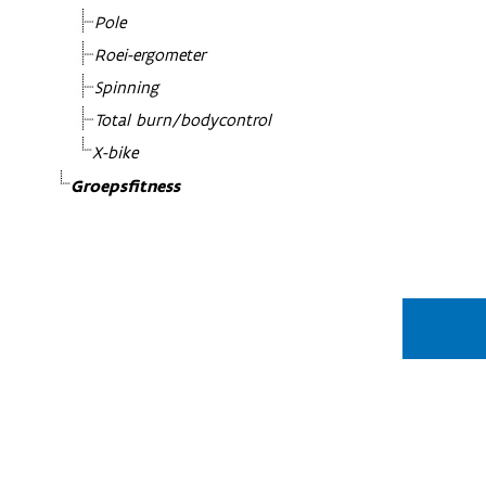
Pole
Roei-ergometer
Spinning
Total burn/bodycontrol
X-bike
Groepsfitness