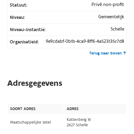
Privé non-profit
Statuut:
Gemeentelijk
Niveau:
Schelle
Niveau-instantie:
9e9cdabf-0b1b-4ca9-8ff6-4a523135c7d8
Organisatieid:
Terug naar boven
Adresgegevens
SOORT ADRES
ADRES
Kattenberg 16
Maatschappelijke zetel
2627 Schelle