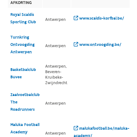
AFKORTING
Royal Scaldis
www.scaldis-korfbal.be/
Antwerpen
Sporting Club
Turnkring
Ontvoogding
www.ontvoogding.be/
Antwerpen
Antwerpen
Antwerpen,
Basketbalclub
Beveren-
Buvee
Kruibeke-
Zwijndrecht
Zaalvoetbalclub
The
Antwerpen
Roadrunners
Maluka Football
malukafootball.be/maluka-
Academy
Antwerpen
academy/