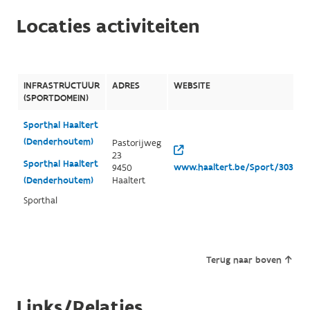
Locaties activiteiten
INFRASTRUCTUUR
ADRES
WEBSITE
(SPORTDOMEIN)
Sporthal Haaltert
(Denderhoutem)
Pastorijweg
23
Sporthal Haaltert
www.haaltert.be/Sport/3038/de
9450
(Denderhoutem)
Haaltert
Sporthal
Terug naar boven
Links/Relaties