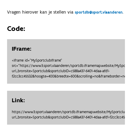
Vragen hierover kan je stellen via
.
sportdb@sport.vlaanderen
Code:
IFrame:
<iframe id="MySportclubIframe"
src="https://www3.sport.vlaanderen/sportdb.iframemap.website/MySportc
url_bronsite=Sportclub&sportclubID=c588a437-6401-4daa-afd1-
f2cc3cc45532&hoogte=400&breedte=600&scrolling=no&frameborder=no"> <
Link:
https://www3.sport.vlaanderen/sportdb.iframemap.website/MySportclubO
url_bronsite=Sportclub&sportclubID=c588a437-6401-4daa-afd1-f2cc3cc455