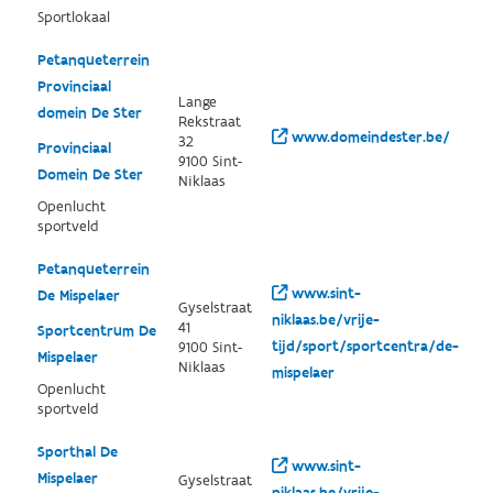
Sportlokaal
Petanqueterrein
Provinciaal
Lange
domein De Ster
Rekstraat
www.domeindester.be/
32
Provinciaal
9100 Sint-
Domein De Ster
Niklaas
Openlucht
sportveld
Petanqueterrein
www.sint-
De Mispelaer
Gyselstraat
niklaas.be/vrije-
41
Sportcentrum De
tijd/sport/sportcentra/de-
9100 Sint-
Mispelaer
Niklaas
mispelaer
Openlucht
sportveld
Sporthal De
www.sint-
Mispelaer
Gyselstraat
niklaas.be/vrije-