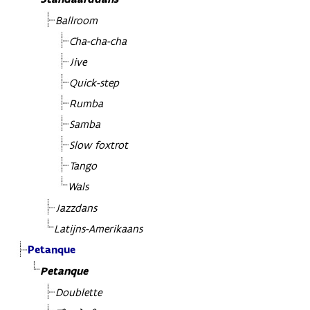
Ballroom
Cha-cha-cha
Jive
Quick-step
Rumba
Samba
Slow foxtrot
Tango
Wals
Jazzdans
Latijns-Amerikaans
Petanque
Petanque
Doublette