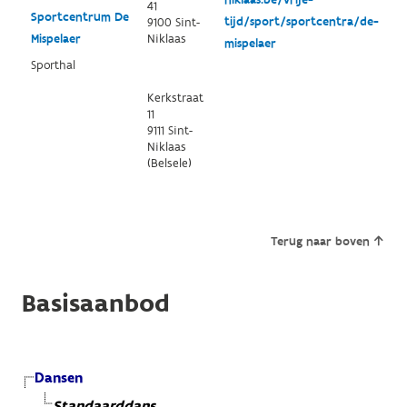
41
Sportcentrum De
tijd/sport/sportcentra/de-
9100 Sint-
Mispelaer
Niklaas
mispelaer
Sporthal
Kerkstraat
11
9111 Sint-
Niklaas
(Belsele)
Terug naar boven
Basisaanbod
Dansen
Standaarddans