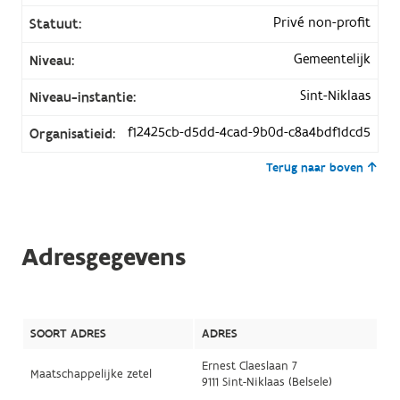
Privé non-profit
Statuut:
Gemeentelijk
Niveau:
Sint-Niklaas
Niveau-instantie:
f12425cb-d5dd-4cad-9b0d-c8a4bdf1dcd5
Organisatieid:
Terug naar boven
Adresgegevens
SOORT ADRES
ADRES
Ernest Claeslaan 7
Maatschappelijke zetel
9111 Sint-Niklaas (Belsele)