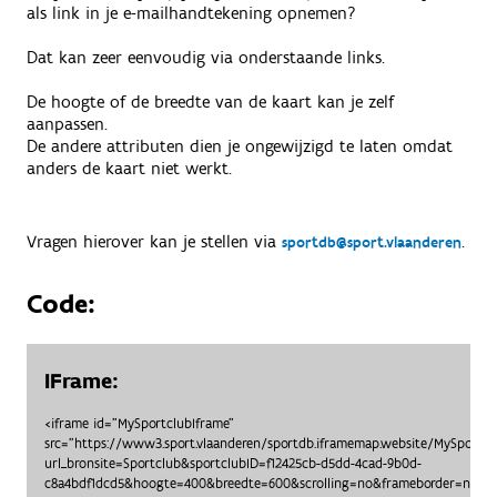
als link in je e-mailhandtekening opnemen?
Dat kan zeer eenvoudig via onderstaande links.
De hoogte of de breedte van de kaart kan je zelf
aanpassen.
De andere attributen dien je ongewijzigd te laten omdat
anders de kaart niet werkt.
Vragen hierover kan je stellen via
.
sportdb@sport.vlaanderen
Code:
IFrame:
<iframe id="MySportclubIframe"
src="https://www3.sport.vlaanderen/sportdb.iframemap.website/MySportc
url_bronsite=Sportclub&sportclubID=f12425cb-d5dd-4cad-9b0d-
c8a4bdf1dcd5&hoogte=400&breedte=600&scrolling=no&frameborder=no"> <