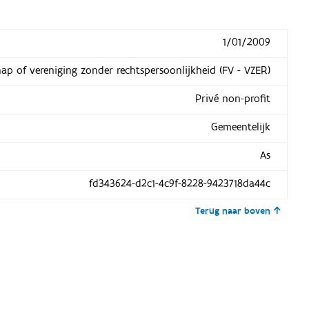
1/01/2009
hap of vereniging zonder rechtspersoonlijkheid (FV - VZER)
Privé non-profit
Gemeentelijk
As
fd343624-d2c1-4c9f-8228-9423718da44c
Terug naar boven