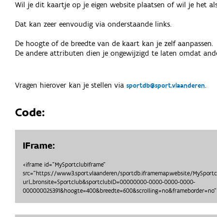
Wil je dit kaartje op je eigen website plaatsen of wil je het 
Dat kan zeer eenvoudig via onderstaande links.
De hoogte of de breedte van de kaart kan je zelf aanpassen.
De andere attributen dien je ongewijzigd te laten omdat ande
Vragen hierover kan je stellen via
.
sportdb@sport.vlaanderen
Code:
IFrame:
<iframe id="MySportclubIframe"
src="https://www3.sport.vlaanderen/sportdb.iframemap.website/MySport
url_bronsite=Sportclub&sportclubID=00000000-0000-0000-0000-
000000025391&hoogte=400&breedte=600&scrolling=no&frameborder=no">