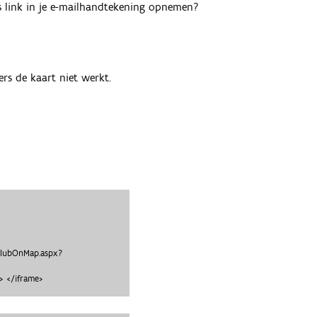
als link in je e-mailhandtekening opnemen?
rs de kaart niet werkt.
clubOnMap.aspx?
 </iframe>