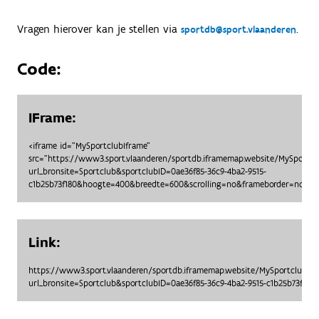
Vragen hierover kan je stellen via
.
sportdb@sport.vlaanderen
Code:
IFrame:
<iframe id="MySportclubIframe"
src="https://www3.sport.vlaanderen/sportdb.iframemap.website/MySportc
url_bronsite=Sportclub&sportclubID=0ae36f85-36c9-4ba2-9515-
c1b25b73f180&hoogte=400&breedte=600&scrolling=no&frameborder=no"> <
Link:
https://www3.sport.vlaanderen/sportdb.iframemap.website/MySportclubO
url_bronsite=Sportclub&sportclubID=0ae36f85-36c9-4ba2-9515-c1b25b73f1