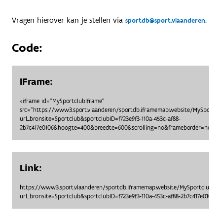
Vragen hierover kan je stellen via
.
sportdb@sport.vlaanderen
Code:
IFrame:
<iframe id="MySportclubIframe"
src="https://www3.sport.vlaanderen/sportdb.iframemap.website/MySportc
url_bronsite=Sportclub&sportclubID=f723e9f3-110a-453c-af88-
2b7c417e0106&hoogte=400&breedte=600&scrolling=no&frameborder=no"> <
Link:
https://www3.sport.vlaanderen/sportdb.iframemap.website/MySportclubO
url_bronsite=Sportclub&sportclubID=f723e9f3-110a-453c-af88-2b7c417e010