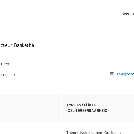
Geen e
ucteur Basketbal
 uren
Lessenroo
0.00 EUR
TYPE EVALUATIE
(DELIBEREERBAARHEID)
Theoretisch examen+Opdracht