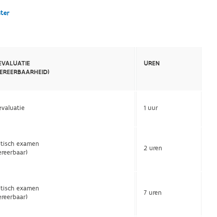
ster
EVALUATIE
UREN
BEREERBAARHEID)
valuatie
1 uur
etisch examen
2 uren
ereerbaar)
etisch examen
7 uren
ereerbaar)