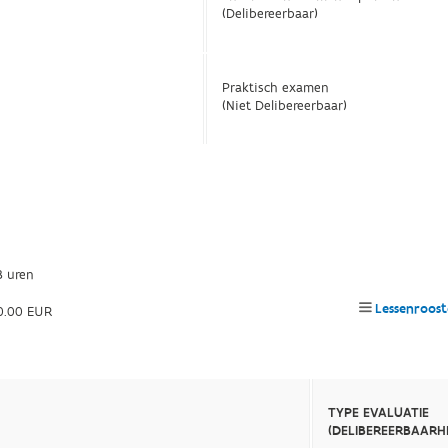
(Delibereerbaar)
Praktisch examen
(Niet Delibereerbaar)
3 uren
Lessenroost
.00 EUR
TYPE EVALUATIE
(DELIBEREERBAARHE