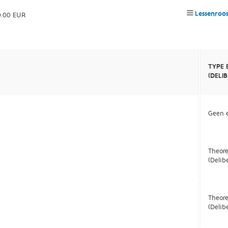
Lessenroo
0.00 EUR
TYPE 
(DELI
Geen e
Theor
(Delib
Theor
(Delib