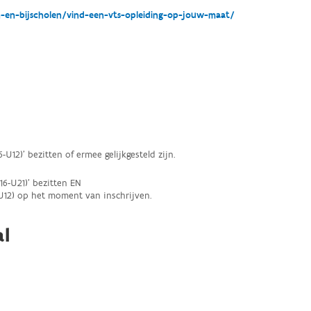
n-en-bijscholen/vind-een-vts-opleiding-op-jouw-maat/
-U12)' bezitten of ermee gelijkgesteld zijn.
16-U21)' bezitten EN
-U12) op het moment van inschrijven.
al