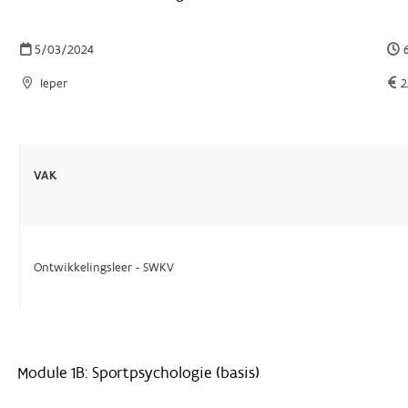
5/03/2024
6
Ieper
2
VAK
Ontwikkelingsleer - SWKV
Module 1B: Sportpsychologie (basis)