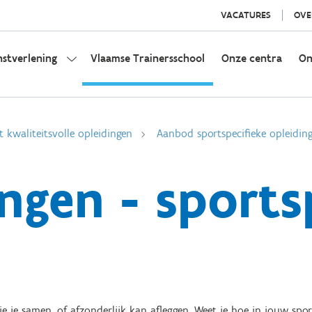
VACATURES
OVE
nstverlening
Vlaamse Trainersschool
Onze centra
On
t kwaliteitsvolle opleidingen
Aanbod sportspecifieke opleidin
ngen - sports
 je samen, of afzonderlijk kan afleggen. Weet je hoe in jouw sport