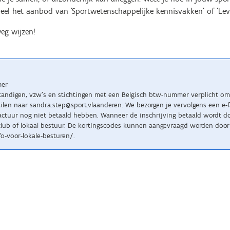
eel het aanbod van 'Sportwetenschappelijke kennisvakken' of 'Leve
eg wijzen!
mer
standigen, vzw’s en stichtingen met een Belgisch btw-nummer verplicht om 
n naar sandra.step@sport.vlaanderen. We bezorgen je vervolgens een e-fact
tuur nog niet betaald hebben. Wanneer de inschrijving betaald wordt doo
lub of lokaal bestuur. De kortingscodes kunnen aangevraagd worden door 
o-voor-lokale-besturen/.