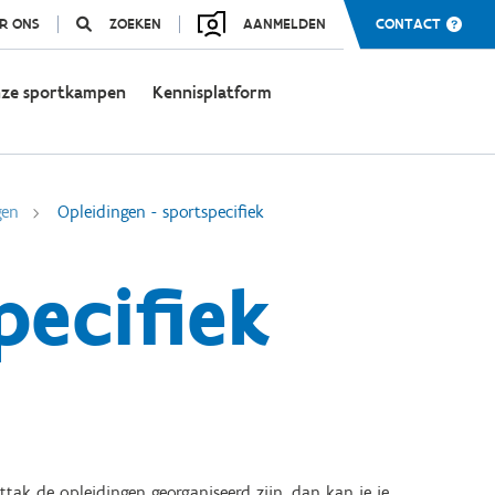
R ONS
ZOEKEN
AANMELDEN
CONTACT
ze sportkampen
Kennisplatform
gen
Opleidingen - sportspecifiek
pecifiek
tak de opleidingen georganiseerd zijn, dan kan je je