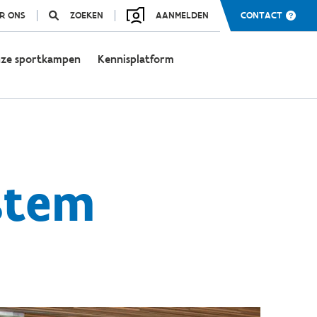
R ONS
ZOEKEN
AANMELDEN
CONTACT
ze sportkampen
Kennisplatform
stem