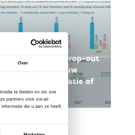
Hoe groot is de drop-out
Over
van tieners in jouw
sportclub, -federatie of
gemeente?
 media te bieden en om ons
ze partners voor social
nformatie die u aan ze heeft
Marketing