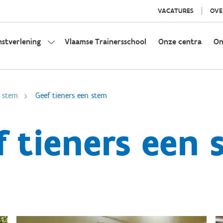
VACATURES
OVE
nstverlening
Vlaamse Trainersschool
Onze centra
On
n stem
Geef tieners een stem
f tieners een 