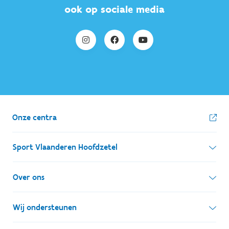
ook op sociale media
Onze centra
Sport Vlaanderen Hoofdzetel
Simon Bolivarlaan 17
Over ons
1000 Brussel
Wie zijn we, wat doen we
Wij ondersteunen
Ondernemingsnummer: BE 0248.142.826
Onze centra