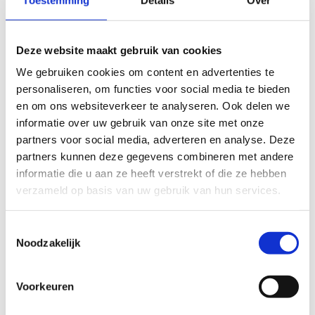
Deze website maakt gebruik van cookies
Geef tieners een stem
We gebruiken cookies om content en advertenties te
personaliseren, om functies voor social media te bieden
We reiken je tools aan om tieners meer te betrekken
en om ons websiteverkeer te analyseren. Ook delen we
in je clubwerking en zo drop-out te voorkomen.
informatie over uw gebruik van onze site met onze
partners voor social media, adverteren en analyse. Deze
partners kunnen deze gegevens combineren met andere
informatie die u aan ze heeft verstrekt of die ze hebben
verzameld op basis van uw gebruik van hun services.
30 SEP.
Breng je sportclub naar school
Toestemmingsselectie
Elk jaar mogen leerlingen de vierde woensdag in
Noodzakelijk
september in hun sportoutfit naar school.
Voorkeuren