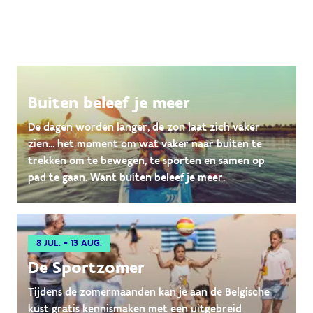
Buiten beleef je meer
De dagen worden langer, de zon laat zich vaker
zien... het moment om wat vaker naar buiten te
trekken om te bewegen, te sporten en samen op
pad te gaan. Want buiten beleef je meer.
8 JUL. - 13 AUG.
De Sportzomer
Tijdens de zomermaanden kan je aan de Belgische
kust gratis kennismaken met een uitgebreid