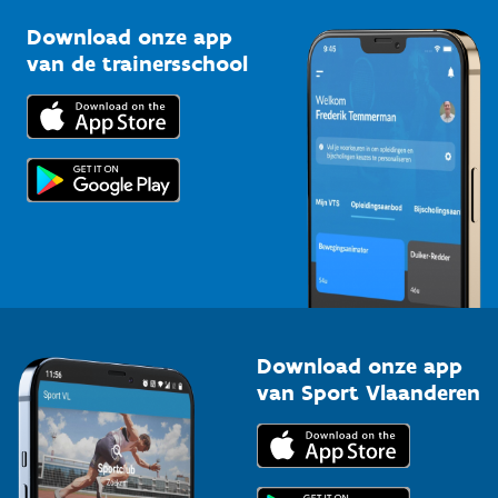
Sportclubs
Kennisplatform
Download onze app
Bedrijven
van de trainersschool
Downloads
Trainers en begeleiders
Voor de pers
Scholen
Topsporters
Organisatoren van sportevenementen
Download onze app
van Sport Vlaanderen