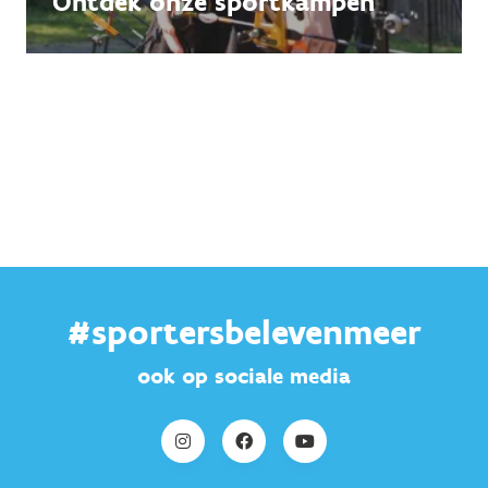
Ontdek onze sportkampen
#sportersbelevenmeer
ook op sociale media