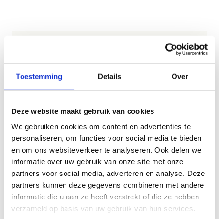
Generatie rookvrij
Alle centra van Sport Vlaanderen zijn rookvrij. Het
Toestemming
Details
Over
is verboden in de gebouwen van het sportcentrum
te roken. Er mag buiten enkel gerookt worden op
de aangeduide rookplaatsen en niet in het zicht
Deze website maakt gebruik van cookies
van jongeren.
We gebruiken cookies om content en advertenties te
Sinds 1 juni 2019 sport iedereen bij ons rookvrij. Dat
personaliseren, om functies voor social media te bieden
doen we in navolging van de campagne "Generatie
en om ons websiteverkeer te analyseren. Ook delen we
Rookvrij". Reeds begin 2018 engageerde Sport
informatie over uw gebruik van onze site met onze
Vlaanderen zich, samen met organisaties als het
partners voor social media, adverteren en analyse. Deze
Vlaams Instituut Gezond Leven en Kom op tegen
partners kunnen deze gegevens combineren met andere
Kanker om kinderen die vanaf 2019 geboren
informatie die u aan ze heeft verstrekt of die ze hebben
worden, een rookvrij leven te beloven. Dank je wel
verzameld op basis van uw gebruik van hun services.