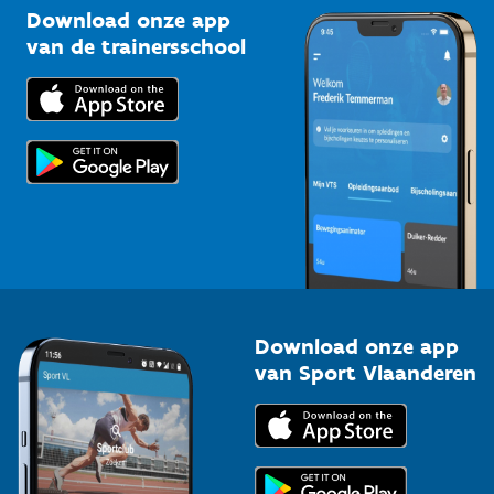
Kennisplatform
Download onze app
Bedrijven
van de trainersschool
Downloads
Trainers en begeleiders
Voor de pers
Scholen
Topsporters
Organisatoren van sportevenementen
Download onze app
van Sport Vlaanderen