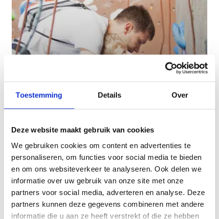
Wij zoeken tijdelijke lesgevers
Toestemming
Details
Over
Wij zoeken steeds lesgevers voor onze
sportkampen, sportactiviteiten, sportklassen en
Deze website maakt gebruik van cookies
lessenreeksen. Interesse? Laat het ons weten.
We gebruiken cookies om content en advertenties te
personaliseren, om functies voor social media te bieden
en om ons websiteverkeer te analyseren. Ook delen we
informatie over uw gebruik van onze site met onze
partners voor social media, adverteren en analyse. Deze
partners kunnen deze gegevens combineren met andere
informatie die u aan ze heeft verstrekt of die ze hebben