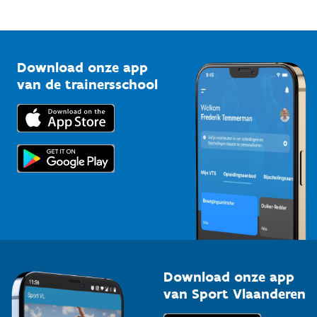
Mountainbikeroutes
Onze nieuwsbrieven
1210 Brussel
G-sport
Vlaamse Trainersschool
Sportclubs
Kennisplatform
Download onze app
Bedrijven
van de trainersschool
Downloads
Trainers en begeleiders
Voor de pers
Scholen
Topsporters
Organisatoren van sportevenementen
Download onze app
van Sport Vlaanderen