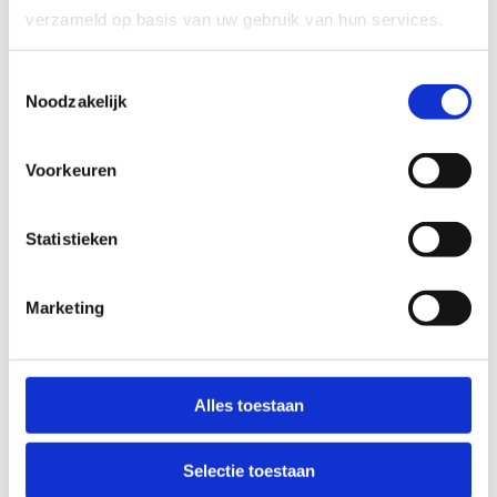
verzameld op basis van uw gebruik van hun services.
Toestemmingsselectie
Noodzakelijk
Strategische visienota
Voorkeuren
sportpromotie 2030
Meer mensen naar de sport en meer sport en
Statistieken
beweging naar de mensen. Zo pakken we dat
strategisch aan.
Marketing
Alles toestaan
Selectie toestaan