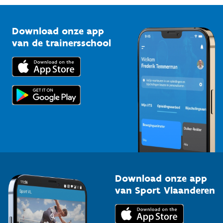
Vlaamse Trainersschool
Sportclubs
Kennisplatform
Download onze app
Bedrijven
van de trainersschool
Downloads
Trainers en begeleiders
Voor de pers
Scholen
Topsporters
Organisatoren van sportevenementen
Download onze app
van Sport Vlaanderen