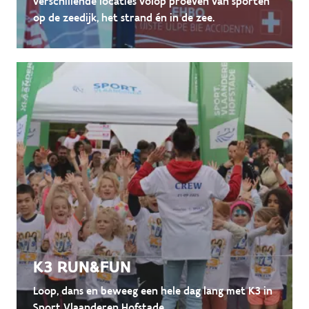
verschillende locaties volop proeven van sporten
op de zeedijk, het strand én in de zee.
K3 RUN&FUN
Loop, dans en beweeg een hele dag lang met K3 in
Sport Vlaanderen Hofstade.