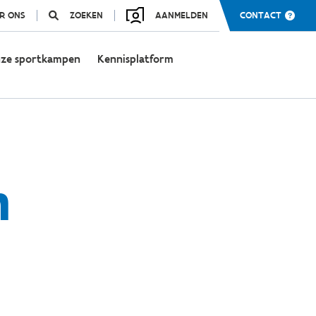
R ONS
ZOEKEN
AANMELDEN
CONTACT
ze sportkampen
Kennisplatform
n