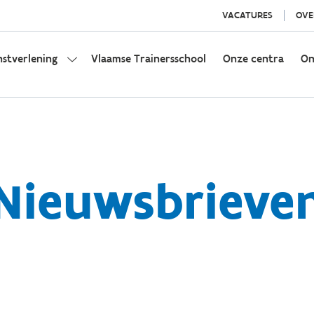
VACATURES
OVE
nstverlening
Vlaamse Trainersschool
Onze centra
On
Nieuwsbrieve