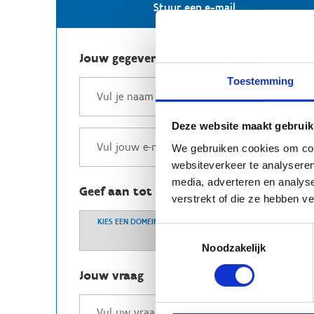
Stuur een e-mail
Jouw gegevens
Toestemming
Deze website maakt gebruik
We gebruiken cookies om cont
websiteverkeer te analyseren
media, adverteren en analys
Geef aan tot welk domein jouw vraag b
verstrekt of die ze hebben v
KIES EEN DOMEIN
Toestemmingsselectie
Noodzakelijk
Jouw vraag