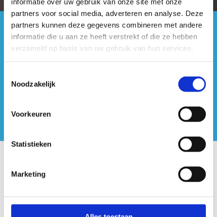
informatie over uw gebruik van onze site met onze
partners voor social media, adverteren en analyse. Deze
partners kunnen deze gegevens combineren met andere
#sportersbelevenmeer
informatie die u aan ze heeft verstrekt of die ze hebben
verzameld op basis van uw gebruik van hun services.
ook op sociale media
Toestemmingsselectie
Noodzakelijk
Voorkeuren
Statistieken
Onze centra
Marketing
Sport Vlaanderen Hoofdzetel
Simon Bolivarlaan 17
Alles toestaan