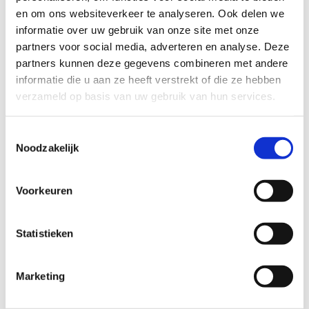
en om ons websiteverkeer te analyseren. Ook delen we
Beloon de deelnemers aan jouw sportevenement
informatie over uw gebruik van onze site met onze
met een gadget of medaille
partners voor social media, adverteren en analyse. Deze
partners kunnen deze gegevens combineren met andere
informatie die u aan ze heeft verstrekt of die ze hebben
verzameld op basis van uw gebruik van hun services.
Toestemmingsselectie
Noodzakelijk
Voorkeuren
Statistieken
Marketing
Hulp bij de organisatie van je
toertochten