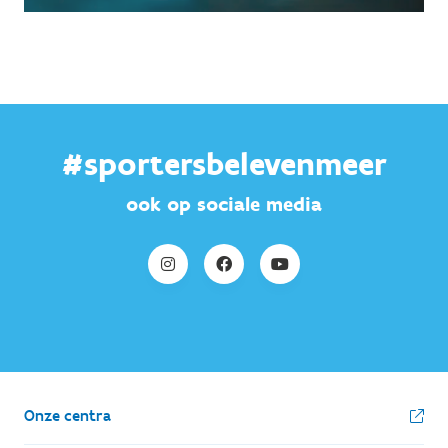
#sportersbelevenmeer
ook op sociale media
Onze centra