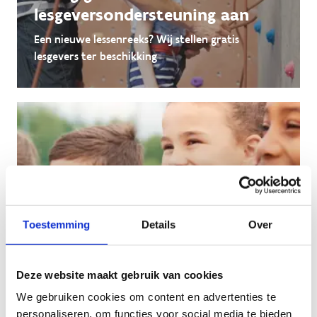
lesgeversondersteuning aan
Een nieuwe lessenreeks? Wij stellen gratis
lesgevers ter beschikking
Toestemming
Details
Over
Deze website maakt gebruik van cookies
We gebruiken cookies om content en advertenties te
Vraag gadgets of medailles aan
personaliseren, om functies voor social media te bieden