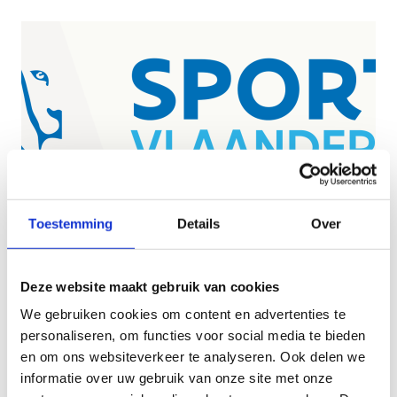
Toestemming
Details
Over
Logo Sport Vlaanderen kleur
transparante achtergrond
Bekijk
Deze website maakt gebruik van cookies
Download het logo Sport Vlaanderen kleur
We gebruiken cookies om content en advertenties te
transparante achtergrond in png
personaliseren, om functies voor social media te bieden
en om ons websiteverkeer te analyseren. Ook delen we
informatie over uw gebruik van onze site met onze