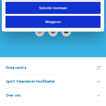
#sportersbelevenmeer
Selectie toestaan
ook op sociale media
Weigeren
Onze centra
Sport Vlaanderen Hoofdzetel
Simon Bolivarlaan 17
Over ons
1000 Brussel