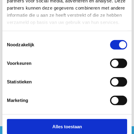
partners voor social media, adverteren en analyse. Deze
partners kunnen deze gegevens combineren met andere
informatie die u aan ze heeft verstrekt of die ze hebben
verzameld op basis van uw gebruik van hun services.
Toestemmingsselectie
Noodzakelijk
Voorkeuren
Logo Sport Vlaanderen wit
Bekijk
Statistieken
Download het logo van Sport Vlaanderen
wit in png
Marketing
Alles toestaan