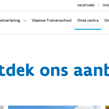
VACATURES
OVE
nstverlening
Vlaamse Trainersschool
Onze centra
On
tdek ons aan