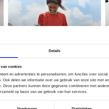
Details
Sportieve (bedrijfs)events
Wij beschikken over talrijke evenement
 van cookies
mogelijkheden. Je kan bij ons terecht voor jouw
ent en advertenties te personaliseren, om functies voor social
sportieve bedrijfs- en topsportevenementen.
. Ook delen we informatie over uw gebruik van onze site met on
e. Deze partners kunnen deze gegevens combineren met andere i
erzameld op basis van uw gebruik van hun services.
Voorkeuren
Statistieken