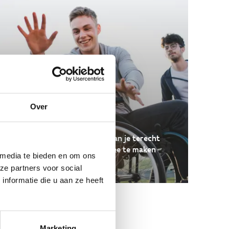
Over
G-sport
Ben jij een G-sporter? Bij ons kan je terecht
voor G-sport en alles wat ermee te maken
 media te bieden en om ons
heeft.
ze partners voor social
nformatie die u aan ze heeft
Marketing