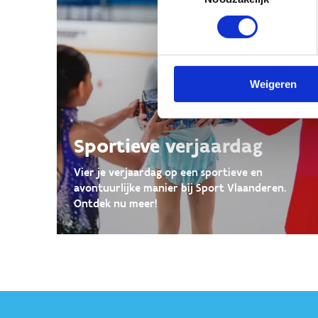
Weigeren
Sportieve verjaardag
Vier je verjaardag op een sportieve en
avontuurlijke manier bij Sport Vlaanderen.
Ontdek nu meer!