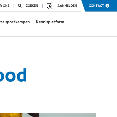
R ONS
ZOEKEN
AANMELDEN
CONTACT
ze sportkampen
Kennisplatform
bod