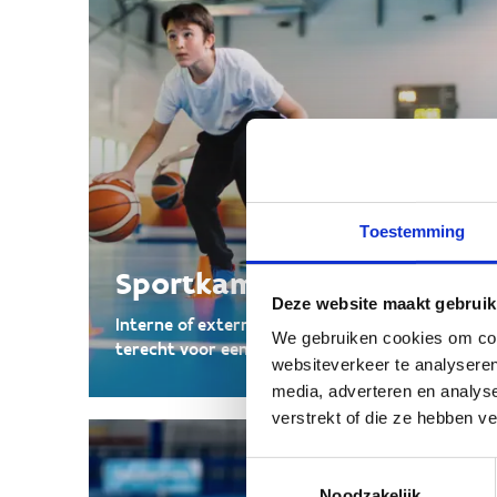
Toestemming
Sportkampen
Deze website maakt gebruik
Interne of externe sportkampen, bij ons kan je
We gebruiken cookies om cont
terecht voor een week vol sportief plezier.
websiteverkeer te analyseren
media, adverteren en analys
verstrekt of die ze hebben v
Toestemmingsselectie
Noodzakelijk