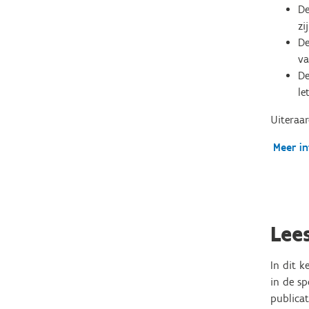
D
zi
D
va
D
le
Uiteraar
Meer in
Lee
In dit 
in de sp
publicat