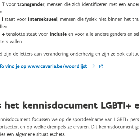
e
T
voor
transgender
, mensen die zich identificeren met een and
jn.
e
I
staat voor
interseksueel
, mensen die fysiek niet binnen het tra
llen.
e
+
tenslotte staat voor
inclusie
en voor alle andere genders en sek
tters vallen.
d zijn de letters aan verandering onderhevig en zijn ze ook cult
fo vind je op www.cavaria.be/woordlijst
s het kennisdocument LGBTI+ e
kennisdocument focussen we op de sportdeelname van LGBTI+ pers
ortsector, en op welke drempels ze ervaren. Dit kennisdocument ge
ies een algemene situatieschets.