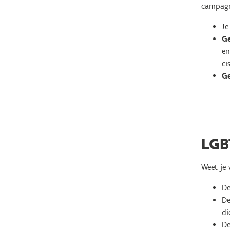
campagne
J
G
en
ci
G
LGB
Weet je 
D
D
di
D