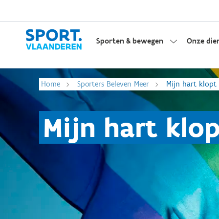
Sporten & bewegen
Onze die
Home
Sporters Beleven Meer
Mijn hart klopt
Mijn hart klo