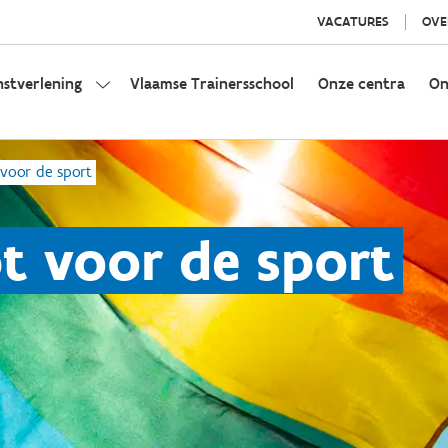
VACATURES
OVE
nstverlening
Vlaamse Trainersschool
Onze centra
On
 voor de sport
pt voor de sport