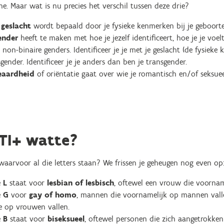
. Maar wat is nu precies het verschil tussen deze drie?
e
geslacht
wordt bepaald door je fysieke kenmerken bij je geboorte
ender
heeft te maken met hoe je jezelf identificeert, hoe je je voe
 non-binaire genders. Identificeer je je met je geslacht (de fysieke
sgender. Identificeer je je anders dan ben je transgender.
eaardheid
of oriëntatie gaat over wie je romantisch en/of seksuee
TI+ watte?
waarvoor al die letters staan? We frissen je geheugen nog even op
e
L
staat voor
lesbian of lesbisch
, oftewel een vrouw die voornam
e
G
voor
gay of homo
, mannen die voornamelijk op mannen vall
e op vrouwen vallen.
e
B
staat voor
biseksueel
, oftewel personen die zich aangetrokken